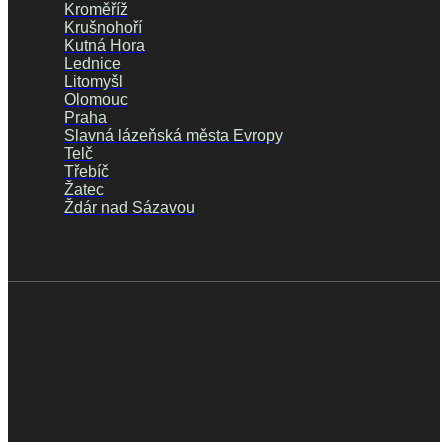
Kroměříž
Krušnohoří
Kutná Hora
Lednice
Litomyšl
Olomouc
Praha
Slavná lázeňská města Evropy
Telč
Třebíč
Žatec
Ždár nad Sázavou