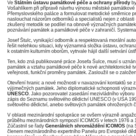
Ve
Státním ústavu památkové péče a ochrany přírody
by
Vošahlíkem při přípravě návrhu výnosu městské památkové 
Přemyslovského paláce a formulovat metodické směrnice pro d
naslouchat názorům odborníků a specialistů nejen z oblasti 
zkušený metodik se podílel na obnově význačných památek: 
poznávání památek a památkové péče v zahraničí. Systemati
Josef Štulc, vynikající odborník a respektovaná morální au
řešit nelehkou situaci, kdy významná složka ústavu, ochrana
k ostatním kulturním oborům, vytrvale hájil další setrvání ú
Ten, kdo zná publikované práce Josefa Šulce, musí s uznáním 
památek a vztahu památkové péče k nové architektonické tvo
veřejnosti, funkční proměny památek. Zasloužil se o založ
Otevření hranic a nové možnosti v navazování kontaktů se z
výjimečných památek. Jeho diplomatické schopnosti výrazně
UNESCO
. Jako pozorovatel zasedání mezivládního výboru
zápis do Seznamu světového dědictví UNESCO (v USA 1992 
světového dědictví, anebo světových památek ohrožených 
V oblasti mezinárodní spolupráce se ovšem výrazně angažova
průběhu mezinárodních sympozií ICOMOS v letech 1976 a 198
Zúčastnil se řady
Generálních shromáždění ICOMOS
(na S
členem mezinárodního expertního Panelu pro Evropské dědic