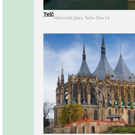
Telč
Historické jádro Telče Dne 14.…