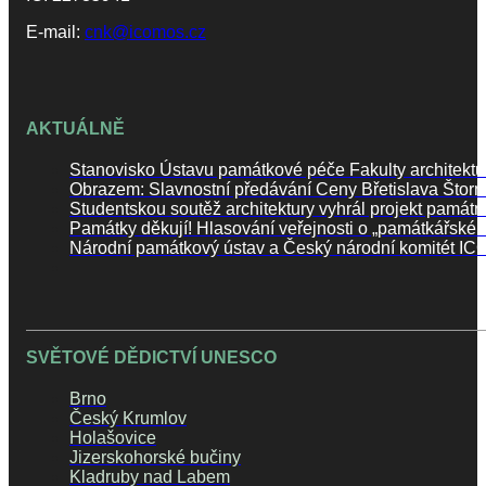
E-mail:
cnk@icomos.cz
AKTUÁLNĚ
Stanovisko Ústavu památkové péče Fakulty architektu
Obrazem: Slavnostní předávání Ceny Břetislava Štor
Studentskou soutěž architektury vyhrál projekt památn
Památky děkují! Hlasování veřejnosti o „památkářské
Národní památkový ústav a Český národní komitét ICO
SVĚTOVÉ DĚDICTVÍ UNESCO
Brno
Český Krumlov
Holašovice
Jizerskohorské bučiny
Kladruby nad Labem