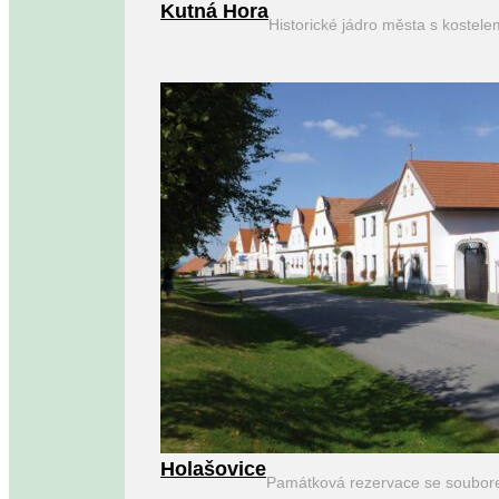
Kutná Hora
Historické jádro města s kostel
Holašovice
Památková rezervace se soubor