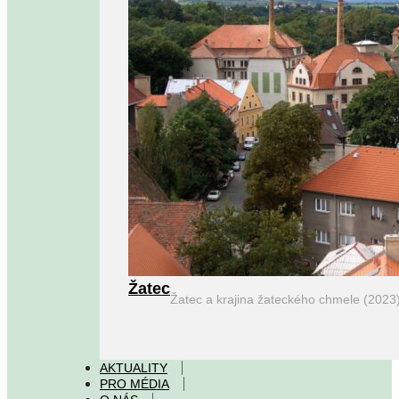
Žatec
Žatec a krajina žateckého chmele (2023
AKTUALITY
PRO MÉDIA