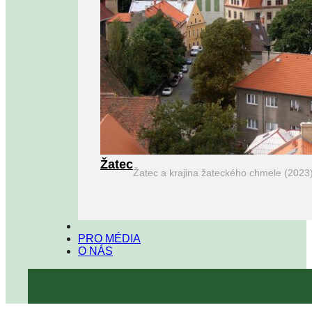
Žatec
Žatec a krajina žateckého chmele (2023
AKTUALITY
PRO MÉDIA
O NÁS