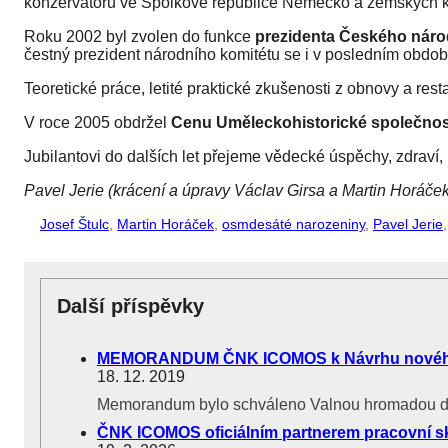
konzervátorů ve Spolkové republice Německo a zemských k
Roku 2002 byl zvolen do funkce
prezidenta Českého nár
čestný prezident národního komitétu se i v posledním obdob
Teoretické práce, letité praktické zkušenosti z obnovy a r
V roce 2005 obdržel
Cenu Uměleckohistorické společnos
Jubilantovi do dalších let přejeme vědecké úspěchy, zdrav
Pavel Jerie (krácení a úpravy Václav Girsa a Martin Horáček
Josef Štulc
,
Martin Horáček
,
osmdesáté narozeniny
,
Pavel Jerie
Další příspěvky
MEMORANDUM ČNK ICOMOS k Návrhu nového
18. 12. 2019
Memorandum bylo schváleno Valnou hromadou dne
ČNK ICOMOS oficiálním partnerem pracovní s