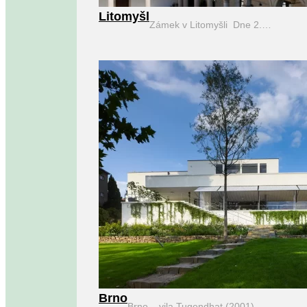
Litomyšl
Zámek v Litomyšli Dne 2.…
Brno
Brno – vila Tugendhat (2001)