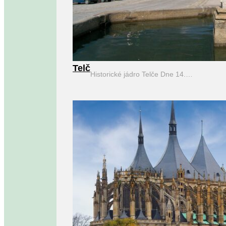
Telč
Historické jádro Telče Dne 14.…