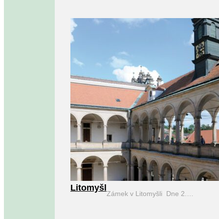
Litomyšl
Zámek v Litomyšli Dne 2.…