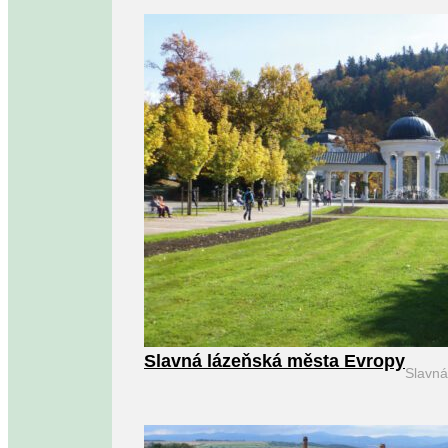
Slavná lázeňská města Evropy
Slavn