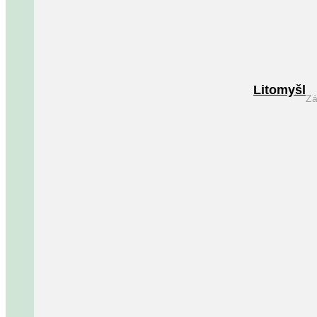
Litomyšl
Zá