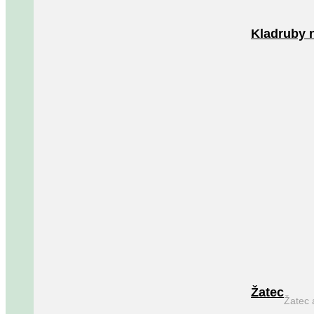
Kladruby 
Žatec
Žatec 