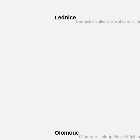
Lednice
Lednicko-valtický areál Dne 7. 
Olomouc
Olomouc – sloup Nejsvětější T