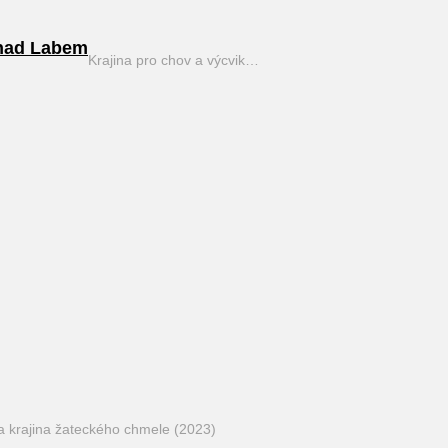
nad Labem
Krajina pro chov a výcvik…
a krajina žateckého chmele (2023)