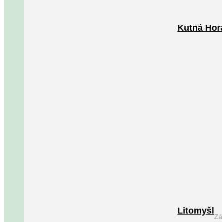
Kutná Hor
Litomyšl
Zá