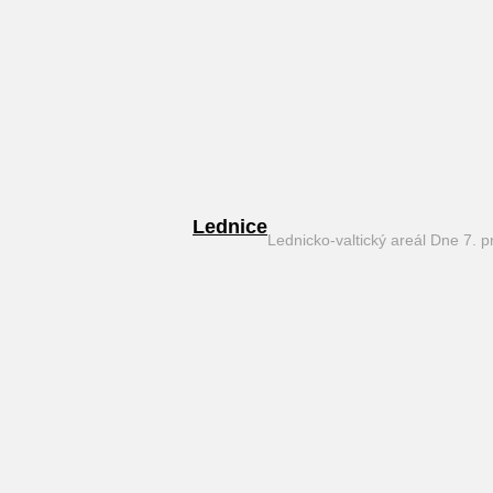
Lednice
Lednicko-valtický areál Dne 7. 