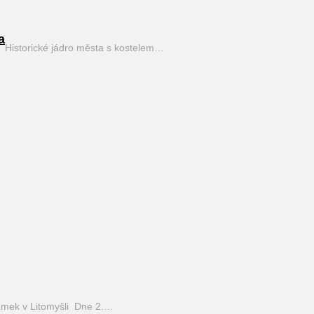
a
Historické jádro města s kostelem…
mek v Litomyšli Dne 2.…