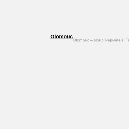
Olomouc
Olomouc – sloup Nejsvětější T