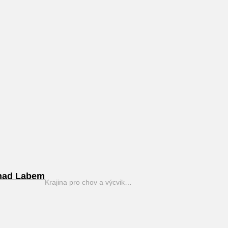
nad Labem
Krajina pro chov a výcvik…