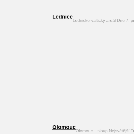
Lednice
Lednicko-valtický areál Dne 7. 
Olomouc
Olomouc – sloup Nejsvětější T