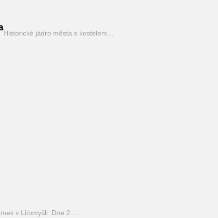
a
Historické jádro města s kostelem…
mek v Litomyšli Dne 2.…