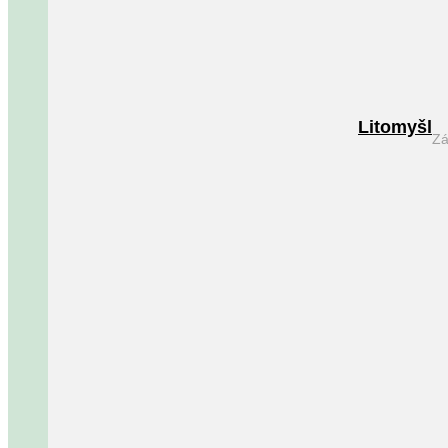
Litomyšl
Zá