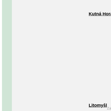
Kutná Hor
Litomyšl
Zá