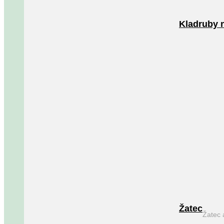
Kladruby 
Žatec
Žatec 