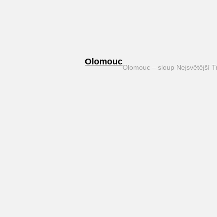
Olomouc
Olomouc – sloup Nejsvětější T