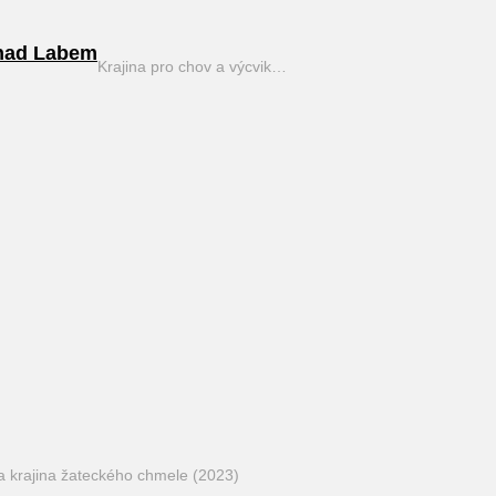
nad Labem
Krajina pro chov a výcvik…
a krajina žateckého chmele (2023)