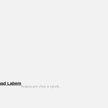
nad Labem
Krajina pro chov a výcvik…