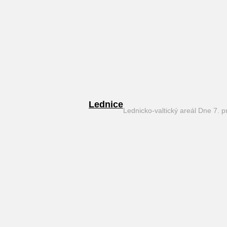
Lednice
Lednicko-valtický areál Dne 7. 