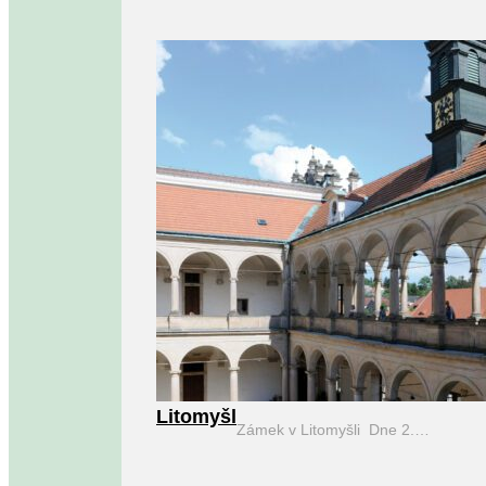
Litomyšl
Zámek v Litomyšli Dne 2.…