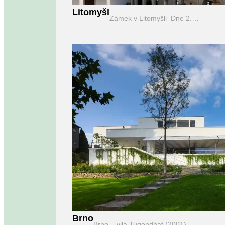
Litomyšl
Zámek v Litomyšli Dne 2.…
Brno
Brno – vila Tugendhat (2001)