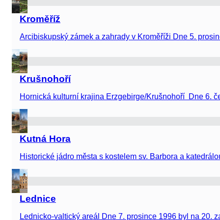
ictví…