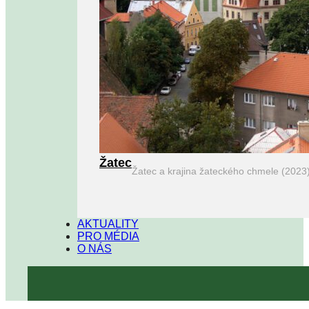
Žatec
Žatec a krajina žateckého chmele (2023
AKTUALITY
PRO MÉDIA
O NÁS