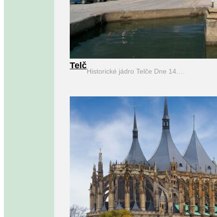
Telč
Historické jádro Telče Dne 14.…