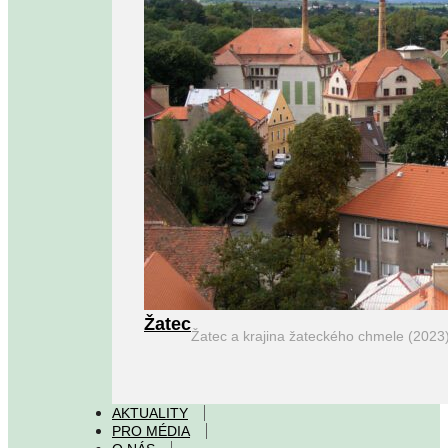
Žatec
Žatec a krajina žateckého chmele (2023
AKTUALITY
PRO MÉDIA