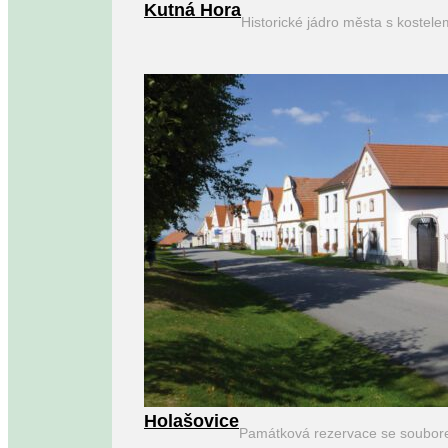
Kutná Hora
Historické jádro města s kostel
Holašovice
Památková rezervace se soubor