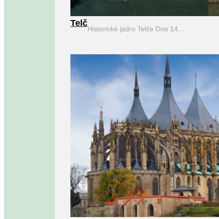
Telč
Historické jádro Telče Dne 14.…