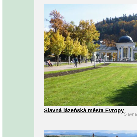
Slavná lázeňská města Evropy
Slavn