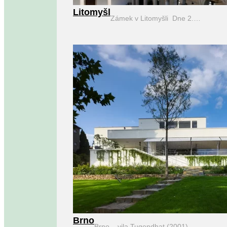
Litomyšl
Zámek v Litomyšli Dne 2.…
Brno
Brno – vila Tugendhat (2001)