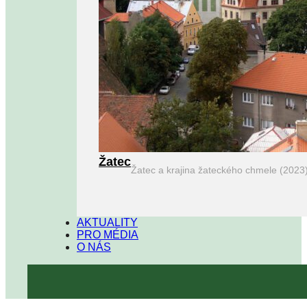
Žatec
Žatec a krajina žateckého chmele (2023
AKTUALITY
PRO MÉDIA
O NÁS