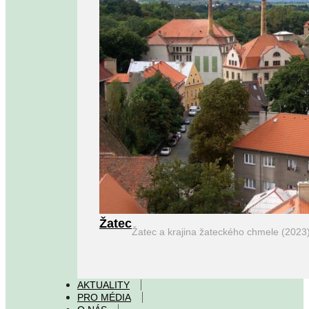
Žatec
Žatec a krajina žateckého chmele (2023
AKTUALITY
PRO MÉDIA