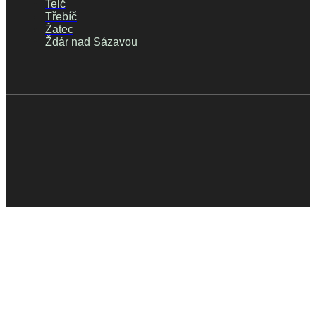
Telč
Třebíč
Žatec
Ždár nad Sázavou