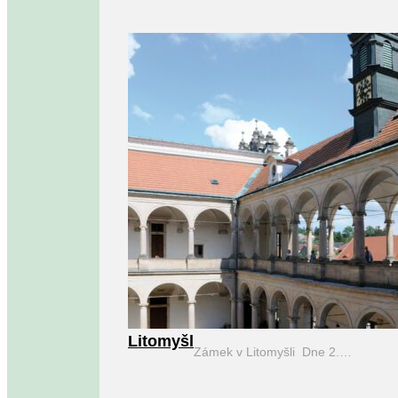
Litomyšl
Zámek v Litomyšli Dne 2.…