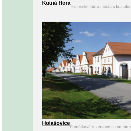
Kutná Hora
Historické jádro města s kostel
Holašovice
Památková rezervace se soubor