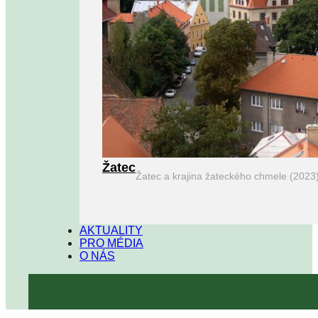
Žatec
Žatec a krajina žateckého chmele (2023
AKTUALITY
PRO MÉDIA
O NÁS