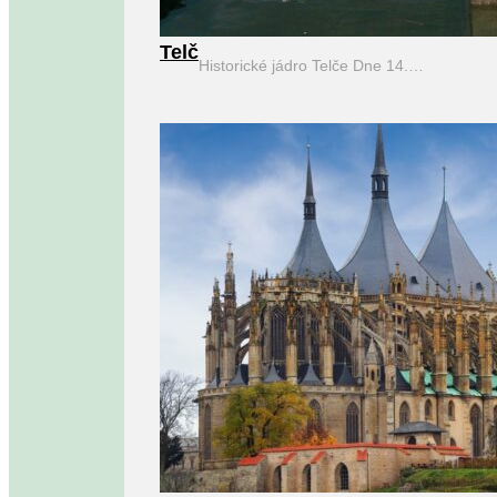
Telč
Historické jádro Telče Dne 14.…