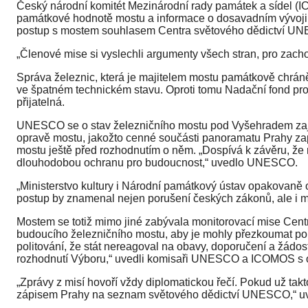
Český národní komitét Mezinárodní rady památek a sídel (
památkové hodnotě mostu a informace o dosavadním vývoji
postup s mostem souhlasem Centra světového dědictví UN
„Členové mise si vyslechli argumenty všech stran, pro zach
Správa železnic, která je majitelem mostu památkově chrán
ve špatném technickém stavu. Oproti tomu Nadační fond pro 
přijatelná.
UNESCO se o stav železničního mostu pod Vyšehradem zaj
opravě mostu, jakožto cenné součásti panoramatu Prahy zap
mostu ještě před rozhodnutím o něm. „Dospívá k závěru, že mo
dlouhodobou ochranu pro budoucnost,“ uvedlo UNESCO.
„Ministerstvo kultury i Národní památkový ústav opakovaně
postup by znamenal nejen porušení českých zákonů, ale i m
Mostem se totiž mimo jiné zabývala monitorovací mise Cent
budoucího železničního mostu, aby je mohly přezkoumat porad
politování, že stát nereagoval na obavy, doporučení a žádo
rozhodnutí Výboru,“ uvedli komisaři UNESCO a ICOMOS s oh
„Zprávy z misí hovoří vždy diplomatickou řečí. Pokud už ta
zápisem Prahy na seznam světového dědictví UNESCO,“ uve