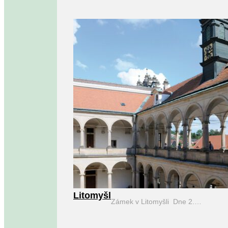
Litomyšl
Zámek v Litomyšli Dne 2.…