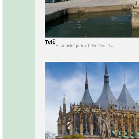
Telč
Historické jádro Telče Dne 14.…