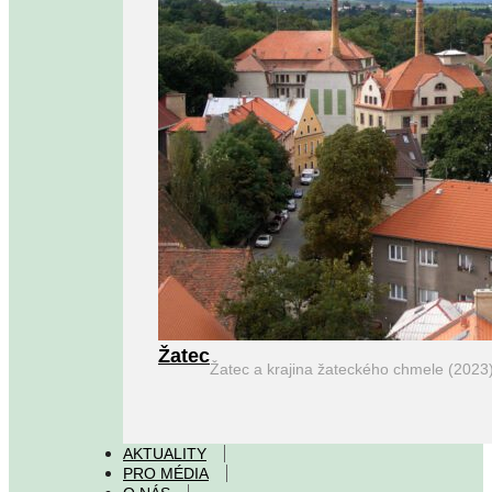
Žatec
Žatec a krajina žateckého chmele (2023
AKTUALITY
PRO MÉDIA