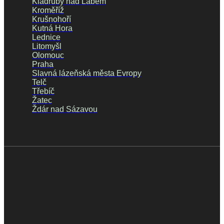
Kladruby nad Labem
Kroměříž
Krušnohoří
Kutná Hora
Lednice
Litomyšl
Olomouc
Praha
Slavná lázeňská města Evropy
Telč
Třebíč
Žatec
Ždár nad Sázavou