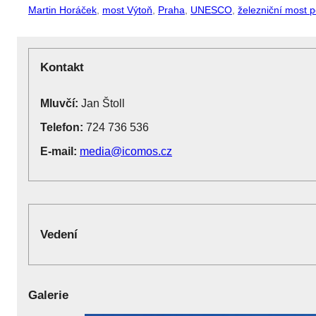
Martin Horáček
,
most Výtoň
,
Praha
,
UNESCO
,
železniční most
Kontakt
Mluvčí:
Jan Štoll
Telefon:
724 736 536
E-mail:
media@icomos.cz
Vedení
Galerie