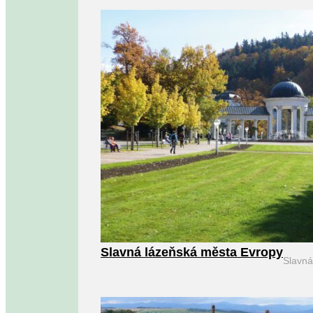
Slavná lázeňská města Evropy
Slavn