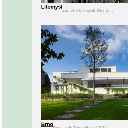
Litomyšl
Zámek v Litomyšli Dne 2.…
Brno
Brno – vila Tugendhat (2001)