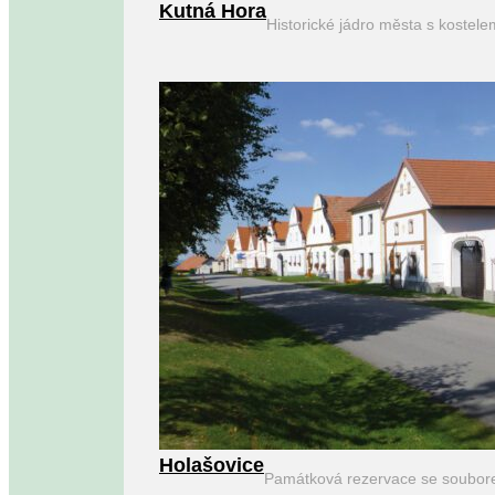
Kutná Hora
Historické jádro města s kostel
Holašovice
Památková rezervace se soubor