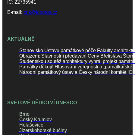
IČ: 22735941
E-mail:
cnk@icomos.cz
AKTUÁLNĚ
Stanovisko Ústavu památkové péče Fakulty architektu
Obrazem: Slavnostní předávání Ceny Břetislava Štor
Studentskou soutěž architektury vyhrál projekt památn
Památky děkují! Hlasování veřejnosti o „památkářské
Národní památkový ústav a Český národní komitét ICO
SVĚTOVÉ DĚDICTVÍ UNESCO
Brno
Český Krumlov
Holašovice
Jizerskohorské bučiny