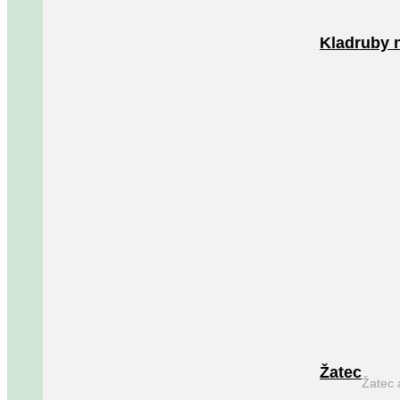
Kladruby 
Žatec
Žatec 