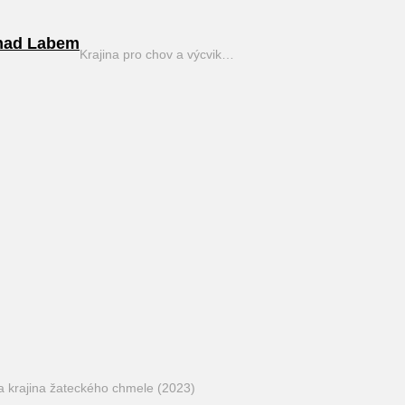
nad Labem
Krajina pro chov a výcvik…
a krajina žateckého chmele (2023)