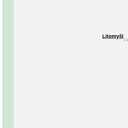
Litomyšl
Zá