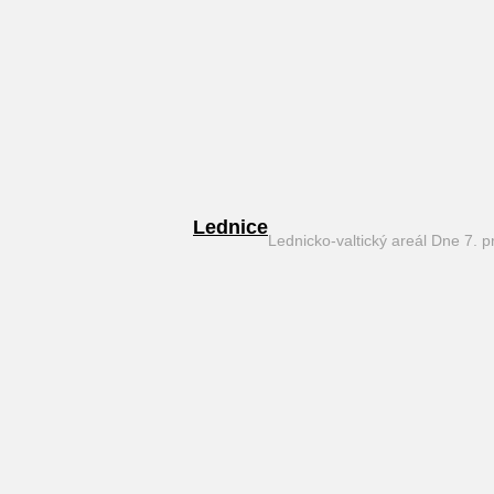
Lednice
Lednicko-valtický areál Dne 7. 