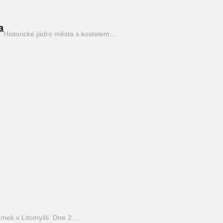
a
Historické jádro města s kostelem…
mek v Litomyšli Dne 2.…