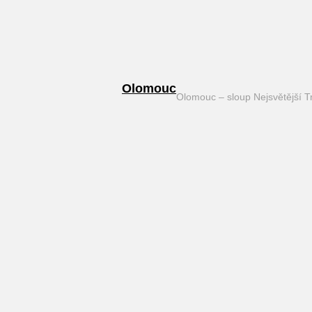
Olomouc
Olomouc – sloup Nejsvětější T