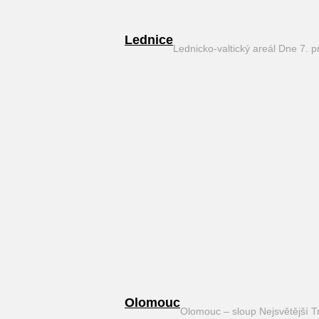
Lednice
Lednicko-valtický areál Dne 7. 
Olomouc
Olomouc – sloup Nejsvětější T