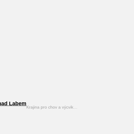
nad Labem
Krajina pro chov a výcvik…