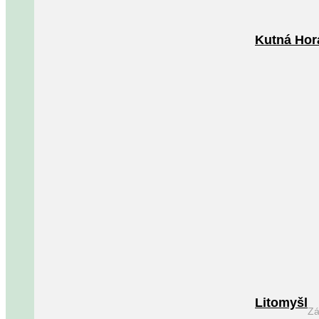
Kutná Hor
Litomyšl
Zá