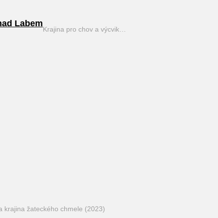
nad Labem
Krajina pro chov a výcvik…
a krajina žateckého chmele (2023)