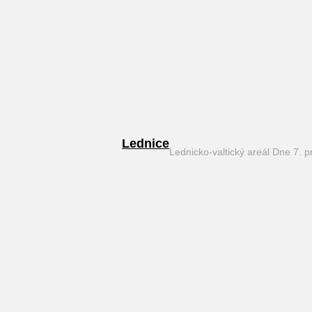
Lednice
Lednicko-valtický areál Dne 7. 