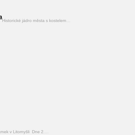
a
Historické jádro města s kostelem…
mek v Litomyšli Dne 2.…