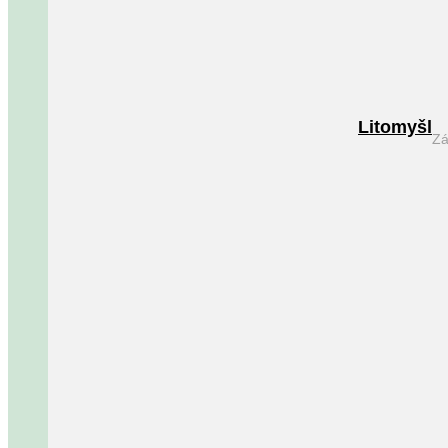
Litomyšl
Zá