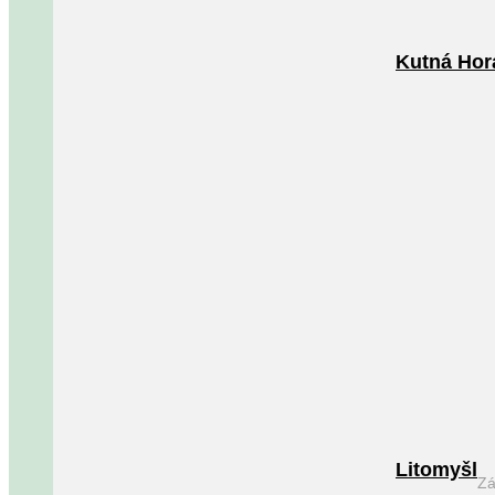
Kutná Hor
Litomyšl
Zá