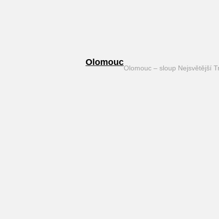
Olomouc
Olomouc – sloup Nejsvětější T