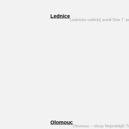
Lednice
Lednicko-valtický areál Dne 7. 
Olomouc
Olomouc – sloup Nejsvětější T