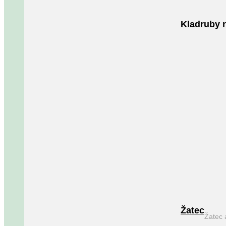
Kladruby 
Žatec
Žatec 