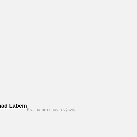
nad Labem
Krajina pro chov a výcvik…