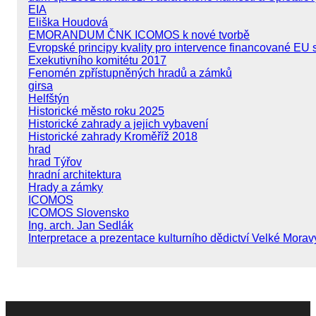
EIA
Eliška Houdová
EMORANDUM ČNK ICOMOS k nové tvorbě
Evropské principy kvality pro intervence financované EU 
Exekutivního komitétu 2017
Fenomén zpřístupněných hradů a zámků
girsa
Helfštýn
Historické město roku 2025
Historické zahrady a jejich vybavení
Historické zahrady Kroměříž 2018
hrad
hrad Týřov
hradní architektura
Hrady a zámky
ICOMOS
ICOMOS Slovensko
Ing. arch. Jan Sedlák
Interpretace a prezentace kulturního dědictví Velké Morav