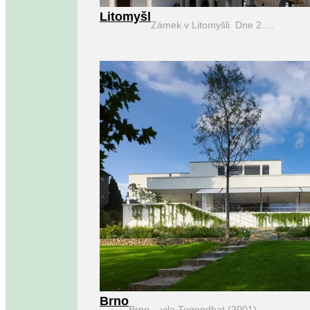
Litomyšl
Zámek v Litomyšli Dne 2.…
Brno
Brno – vila Tugendhat (2001)