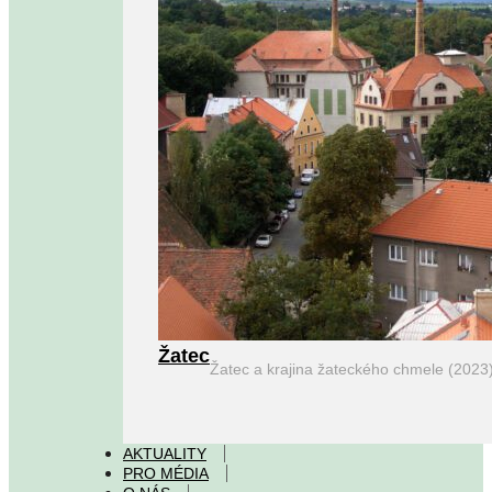
Žatec
Žatec a krajina žateckého chmele (2023
AKTUALITY
PRO MÉDIA