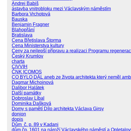
Andrej Babiš
ástavba vnitrobloku mezi Václavským náměstím
Barbora Vrchotová
Bauska
Benjamin Fragner
Blahopřání
Bratislava
Cena Břetislava Štorma
Cena Ministerstva kultury
Ceny za nejlepší přípravu a realizaci Programu regener
Český Krumlov
charta
CIVVIH
ČNK ICOMOS
CO BYLO DÁL aneb ze života architekta který neměl amb
Dagmar Michoinová
Dalibor Halátek
Další památky
Dobroslav Líbal
Dominika Dašková
Domy s pamětí Dílo architekta Václava Girsy
donjon
dopis
Dům č. p. 89 v Kadani
dům čp. 1601 na nároží Václavského náměstí a Opletalov