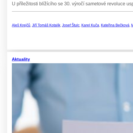
U příležitosti blížícího se 30. výročí sametové revoluce 
Aleš Krejčů
,
Jiří Tomáš Kotalík
,
Josef Štulc
,
Karel Kuča
,
Kateřina Bečková
,
M
Aktuality