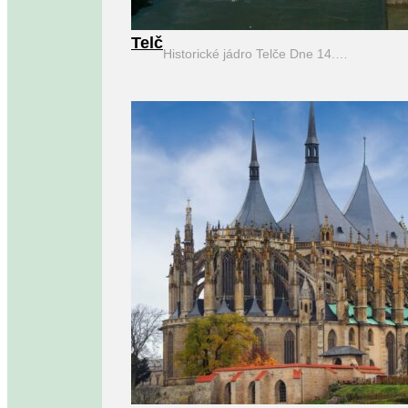
Telč
Historické jádro Telče Dne 14.…