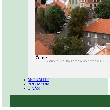
Žatec
Žatec a krajina žateckého chmele (2023
AKTUALITY
PRO MÉDIA
O NÁS