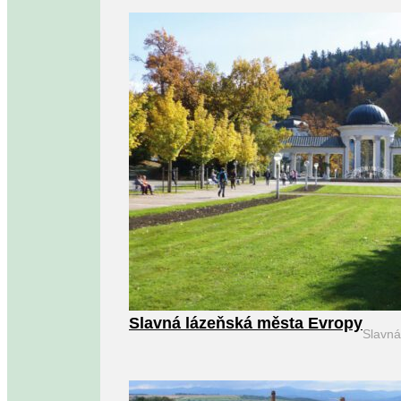
Slavná lázeňská města Evropy
Slavn