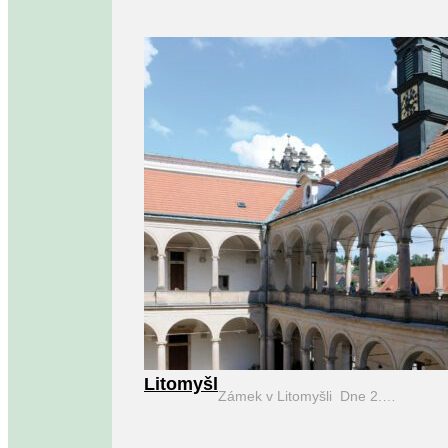
Litomyšl
Zámek v Litomyšli Dne 2.…