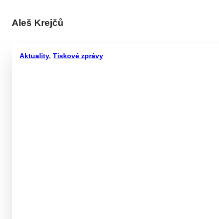
Aleš Krejčů
Aktuality
,
Tiskové zprávy