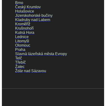
Brno
Český Krumlov
Holašovice
Jizerskohorské bučiny
Kladruby nad Labem
Kroměříž
Krušnohoří
Kutná Hora
Lednice
Litomyšl
Olomouc
Praha
Slavná lázeňská města Evropy
Telč
Třebíč
Žatec
Ždár nad Sázavou