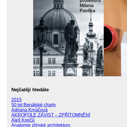
profesora
Milana
Pavlíka
Nejčatěji hledáte
2015
50 let Benátské charty
Adriana Krnáčová
AKROPOLE ZÁVIST – ZPŘÍTOMNĚNÍ
Aleš Krejčů
Anatomie zlínské architektury