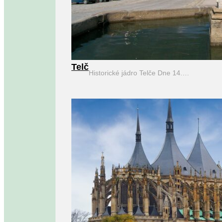
Telč
Historické jádro Telče Dne 14.…