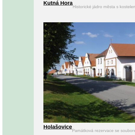
Kutná Hora
Historické jádro města s kostel
Holašovice
Památková rezervace se soubor