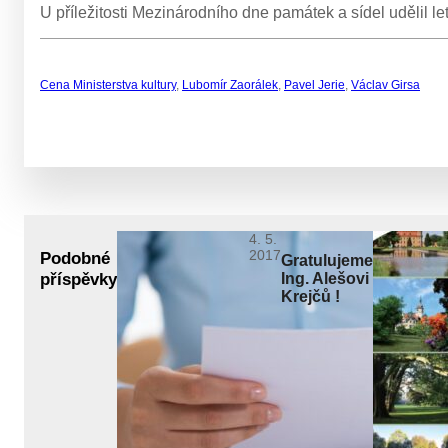
U příležitosti Mezinárodního dne památek a sídel udělil le
Cena Ministerstva kultury
,
Lubomír Zaorálek
,
Pavel Jerie
,
Václav Girsa
4. 5.
2017
Podobné
Gratulujeme
příspěvky
Ing. Alešovi
Krejčů !