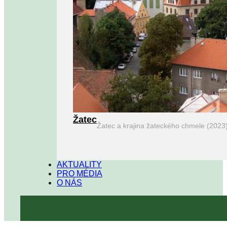
Žatec
Žatec a krajina žateckého chmele (2023
AKTUALITY
PRO MÉDIA
O NÁS