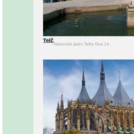
Telč
Historické jádro Telče Dne 14.…