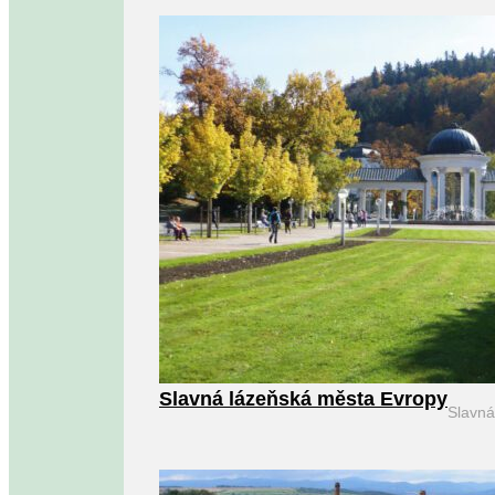
Slavná lázeňská města Evropy
Slavn