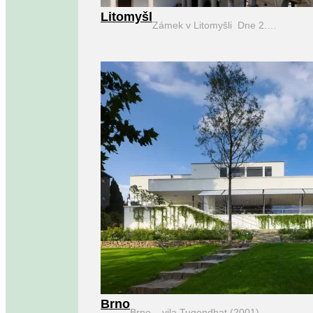
Litomyšl
Zámek v Litomyšli Dne 2.…
Brno
Brno – vila Tugendhat (2001)