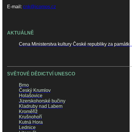
E-mail:
cnk@icomos.cz
AKTUÁLNĚ
Cena Ministerstva kultury České republiky za památk
SVĚTOVÉ DĚDICTVÍ UNESCO
Brno
Český Krumlov
Holašovice
Jizerskohorské bučiny
Kladruby nad Labem
Kroměříž
Krušnohoří
Kutná Hora
Lednice