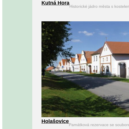
Kutná Hora
Historické jádro města s kostel
Holašovice
Památková rezervace se soubor