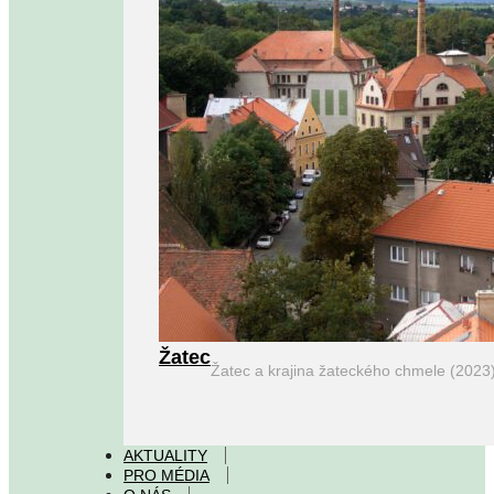
Žatec
Žatec a krajina žateckého chmele (2023
AKTUALITY
PRO MÉDIA