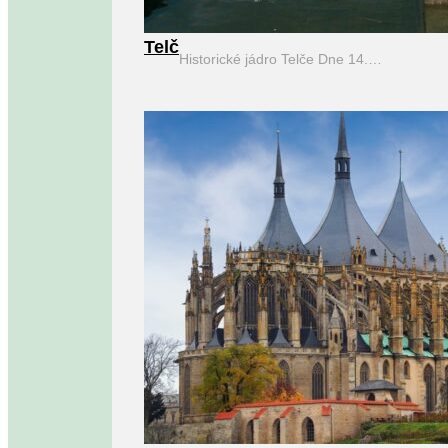
Telč
Historické jádro Telče Dne 14.…