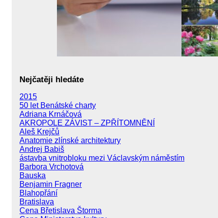
Nejčatěji hledáte
2015
50 let Benátské charty
Adriana Krnáčová
AKROPOLE ZÁVIST – ZPŘÍTOMNĚNÍ
Aleš Krejčů
Anatomie zlínské architektury
Andrej Babiš
ástavba vnitrobloku mezi Václavským náměstím
Barbora Vrchotová
Bauska
Benjamin Fragner
Blahopřání
Bratislava
Cena Břetislava Štorma