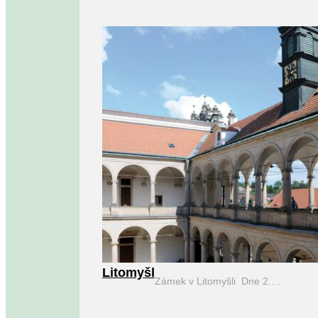
Litomyšl
Zámek v Litomyšli Dne 2.…