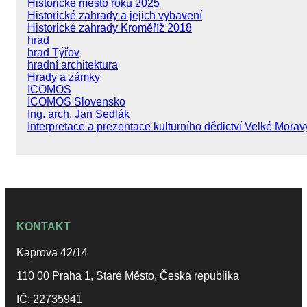
Historické město roku 2025
Historické zahrady a jejich vybavení
Historické zahrady Kroměříž 2018
hrad
hrad Týřov
hradní architektura
Hrady a zámky
ICOMOS
ICOMOS Slovensko
Ing. arch. Jan Sedlák
Interpretace a prezentace kulturního dědictví Velké Morav
KONTAKT
Kaprova 42/14
110 00 Praha 1, Staré Město, Česká republika
IČ: 22735941