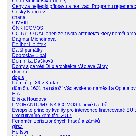
Cena Ministerstva kultury
Ceny za nejlepší přípravu a realizaci Programu regener
Český Krumlov
charta
CIVVIH
ČNK ICOMOS
CO BYLO DÁL aneb ze života architekta který neměl amb
Dagmar Michoinová
Dalibor Halátek
Další památky
Dobroslav Líbal
Dominika Dašková
Domy s pamětí Dílo architekta Václava Girsy
donjon
dopis
Dům č. p. 89 v Kadani
dům čp. 1601 na nároží Václavského náměstí a Opletalov
EIA
Eliška Houdová
EMORANDUM ČNK ICOMOS k nové tvorbě
Evropské principy kvality pro intervence financované EU 
Exekutivního komitétu 2017
Fenomén zpřístupněných hradů a zámků
girsa
Helfštýn