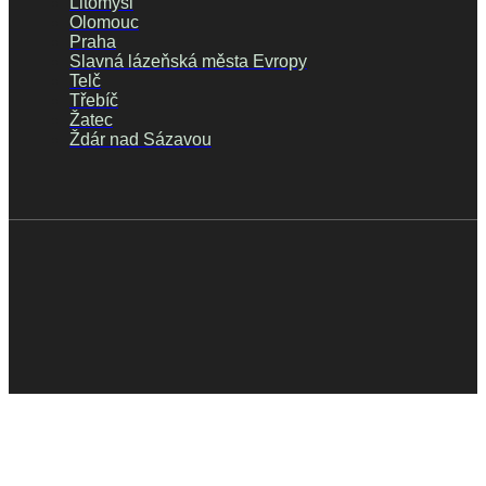
Litomyšl
Olomouc
Praha
Slavná lázeňská města Evropy
Telč
Třebíč
Žatec
Ždár nad Sázavou