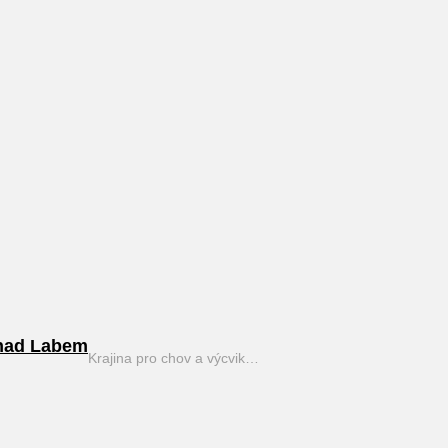
nad Labem
Krajina pro chov a výcvik…