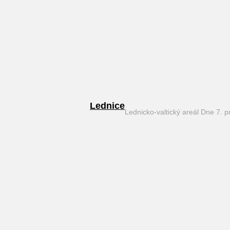
Lednice
Lednicko-valtický areál Dne 7. 