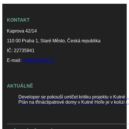
KONTAKT
Kaprova 42/14
110 00 Praha 1, Staré Město, Česká republika
IČ: 22735941
E-mail:
cnk@icomos.cz
AKTUÁLNĚ
Developer se pokouší umlčet kritiku projektu v Kutn
Plán na třináctipatrové domy v Kutné Hoře je v koli