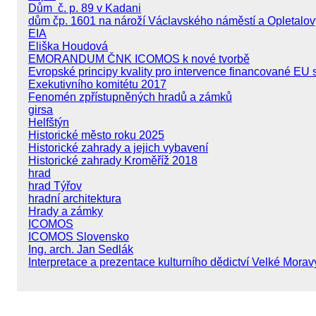
Dům č. p. 89 v Kadani
dům čp. 1601 na nároží Václavského náměstí a Opletalov
EIA
Eliška Houdová
EMORANDUM ČNK ICOMOS k nové tvorbě
Evropské principy kvality pro intervence financované EU 
Exekutivního komitétu 2017
Fenomén zpřístupněných hradů a zámků
girsa
Helfštýn
Historické město roku 2025
Historické zahrady a jejich vybavení
Historické zahrady Kroměříž 2018
hrad
hrad Týřov
hradní architektura
Hrady a zámky
ICOMOS
ICOMOS Slovensko
Ing. arch. Jan Sedlák
Interpretace a prezentace kulturního dědictví Velké Morav