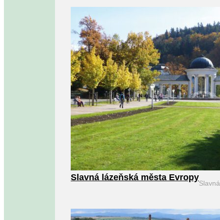
Slavná lázeňská města Evropy
Slavn