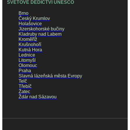
SVĚTOVÉ DĚDICTVÍ UNESCO
Brno
Český Krumlov
Holašovice
Jizerskohorské bučiny
Kladruby nad Labem
Kroměříž
Krušnohoří
Kutná Hora
Lednice
Litomyšl
Olomouc
Praha
Slavná lázeňská města Evropy
Telč
Třebíč
Žatec
Ždár nad Sázavou