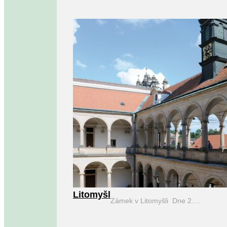
Litomyšl
Zámek v Litomyšli Dne 2.…