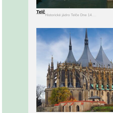
Telč
Historické jádro Telče Dne 14.…