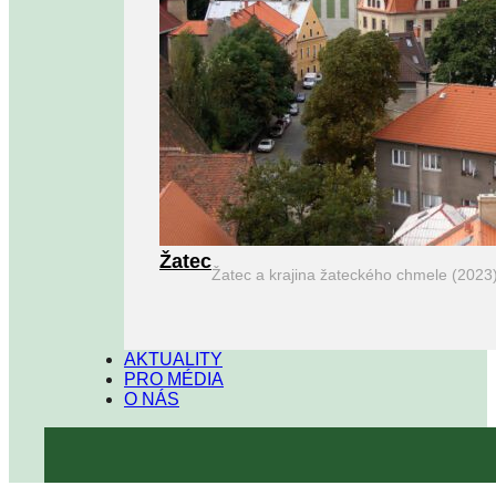
Žatec
Žatec a krajina žateckého chmele (2023
AKTUALITY
PRO MÉDIA
O NÁS