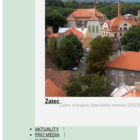
Žatec
Žatec a krajina žateckého chmele (2023
AKTUALITY
PRO MÉDIA