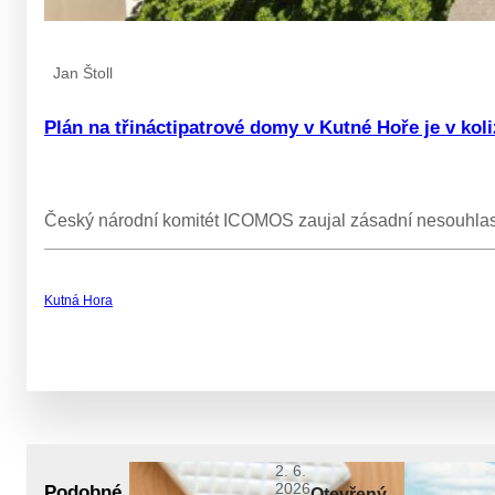
Jan Štoll
Plán na třináctipatrové domy v Kutné Hoře je v k
Český národní komitét ICOMOS zaujal zásadní nesouhlas 
Kutná Hora
2. 6.
2026
Podobné
Otevřený