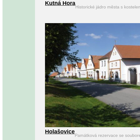
Kutná Hora
Historické jádro města s kostel
Holašovice
Památková rezervace se soubor