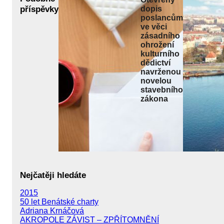
příspěvky
dopis
poslancům
ve věci
zásadního
ohrožení
kulturního
dědictví
navrženou
novelou
stavebního
zákona
Nejčatěji hledáte
2015
50 let Benátské charty
Adriana Krnáčová
AKROPOLE ZÁVIST – ZPŘÍTOMNĚNÍ