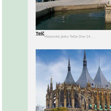
Telč
Historické jádro Telče Dne 14.…