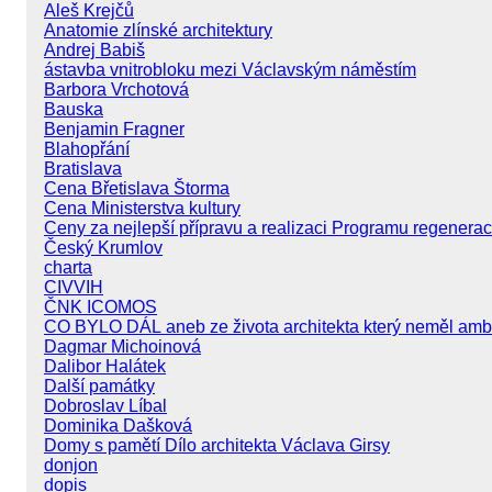
Aleš Krejčů
Anatomie zlínské architektury
Andrej Babiš
ástavba vnitrobloku mezi Václavským náměstím
Barbora Vrchotová
Bauska
Benjamin Fragner
Blahopřání
Bratislava
Cena Břetislava Štorma
Cena Ministerstva kultury
Ceny za nejlepší přípravu a realizaci Programu regener
Český Krumlov
charta
CIVVIH
ČNK ICOMOS
CO BYLO DÁL aneb ze života architekta který neměl amb
Dagmar Michoinová
Dalibor Halátek
Další památky
Dobroslav Líbal
Dominika Dašková
Domy s pamětí Dílo architekta Václava Girsy
donjon
dopis