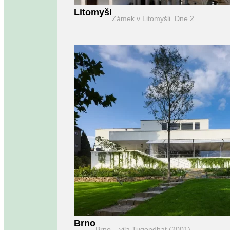
Litomyšl
Zámek v Litomyšli Dne 2.…
Brno
Brno – vila Tugendhat (2001)