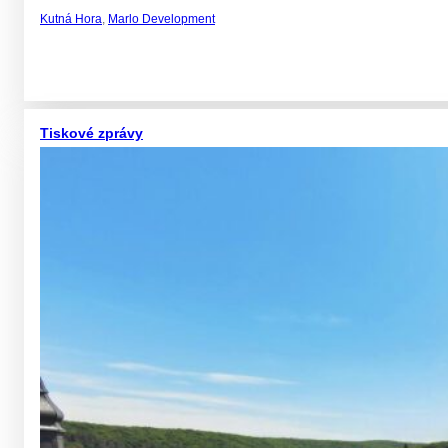
Kutná Hora
,
Marlo Development
Tiskové zprávy