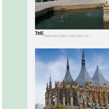
Telč
Historické jádro Telče Dne 14.…