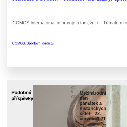
ICOMOS International informuje o tom, že: • Tématem rok
ICOMOS
,
Sportovní dědictví
22.
6.
Podobné
Mezinárodní
2021
příspěvky
den
památek a
historických
sídel – 22.
červen 2021