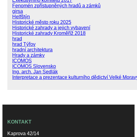
Exekutivního komitétu 2017
Fenomén zpřístupněných hradů a zámků
girsa
Helfštýn
Historické město roku 2025
Historické zahrady a jejich vybavení
Historické zahrady Kroměříž 2018
hrad
hrad Týřov
hradní architektura
Hrady a zámky
ICOMOS
ICOMOS Slovensko
Ing. arch. Jan Sedlák
Interpretace a prezentace kulturního dědictví Velké Morav
KONTAKT
Kaprova 42/14