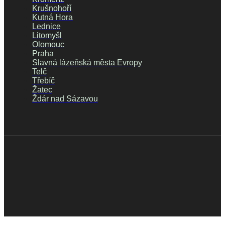
Krušnohoří
Kutná Hora
Lednice
Litomyšl
Olomouc
Praha
Slavná lázeňská města Evropy
Telč
Třebíč
Žatec
Ždár nad Sázavou