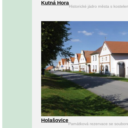
Kutná Hora
Historické jádro města s kostel
Holašovice
Památková rezervace se soubor