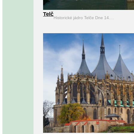
Telč
Historické jádro Telče Dne 14.…