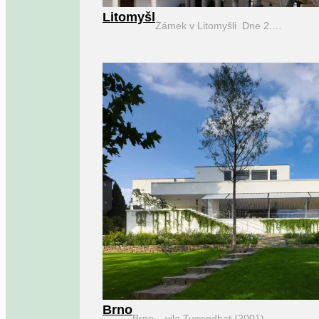
Litomyšl
Zámek v Litomyšli Dne 2.…
Brno
Brno – vila Tugendhat (2001)