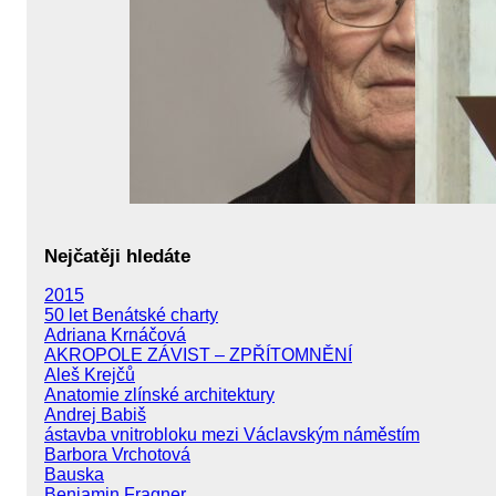
Nejčatěji hledáte
2015
50 let Benátské charty
Adriana Krnáčová
AKROPOLE ZÁVIST – ZPŘÍTOMNĚNÍ
Aleš Krejčů
Anatomie zlínské architektury
Andrej Babiš
ástavba vnitrobloku mezi Václavským náměstím
Barbora Vrchotová
Bauska
Benjamin Fragner