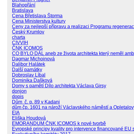
Blahopřání
Bratislava
Cena Břetislava Štorma
Cena Ministerstva kultury
Ceny za nejlepší přípravu a realizaci Programu regener
Český Krumlov
charta
CIVVIH
ČNK ICOMOS
CO BYLO DÁL aneb ze života architekta který neměl amb
Dagmar Michoinová
Dalibor Halátek
Další památky
Dobroslav Líbal
Dominika Dašková
Domy s pamětí Dílo architekta Václava Girsy
donjon
dopis
Dům č. p. 89 v Kadani
dům čp. 1601 na nároží Václavského náměstí a Opletalov
EIA
Eliška Houdová
EMORANDUM ČNK ICOMOS k nové tvorbě
Evropské principy kvality pro intervence financované EU 