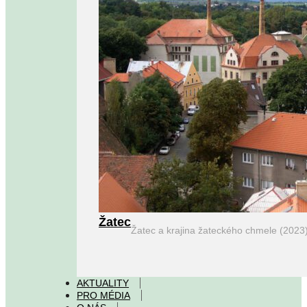
Žatec
Žatec a krajina žateckého chmele (2023
AKTUALITY
PRO MÉDIA