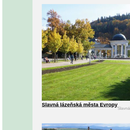
Slavná lázeňská města Evropy
Slavn