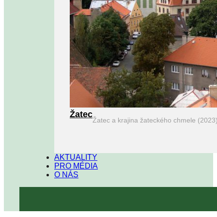
Žatec
Žatec a krajina žateckého chmele (2023
AKTUALITY
PRO MÉDIA
O NÁS